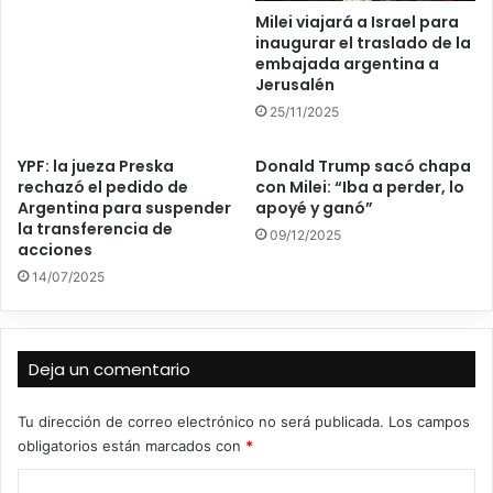
Milei viajará a Israel para
inaugurar el traslado de la
embajada argentina a
Jerusalén
25/11/2025
YPF: la jueza Preska
Donald Trump sacó chapa
rechazó el pedido de
con Milei: “Iba a perder, lo
Argentina para suspender
apoyé y ganó”
la transferencia de
09/12/2025
acciones
14/07/2025
Deja un comentario
Tu dirección de correo electrónico no será publicada.
Los campos
obligatorios están marcados con
*
C