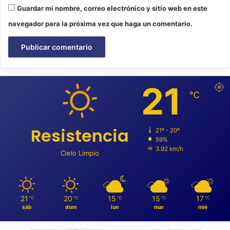
Guardar mi nombre, correo electrónico y sitio web en este
navegador para la próxima vez que haga un comentario.
21
℃
Resistencia
21º - 20º
59%
3.92 km/h
Cielo Limpio
21
20
15
15
17
℃
℃
℃
℃
℃
sáb
dom
lun
mar
mié