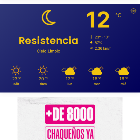
12
℃
Resistencia
23º - 10º
87%
2.36 km/h
Cielo Limpio
23
20
12
16
16
℃
℃
℃
℃
℃
sáb
dom
lun
mar
mié