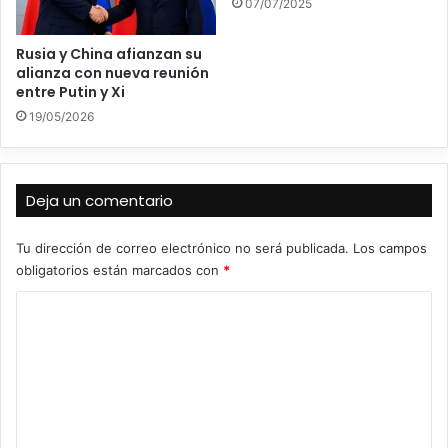
07/07/2025
Rusia y China afianzan su
alianza con nueva reunión
entre Putin y Xi
19/05/2026
Deja un comentario
Tu dirección de correo electrónico no será publicada.
Los campos
obligatorios están marcados con
*
C
o
m
e
n