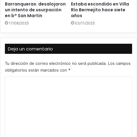
Barranqueras: desalojaron
Estaba escondido en Villa
un intento de usurpación
Río Bermejito hace siete
en b° San Martin
años
17/08/2025
03/11/2025
Deja un comentario
Tu dirección de correo electrónico no será publicada.
Los campos
obligatorios están marcados con
*
C
o
m
e
n
t
a