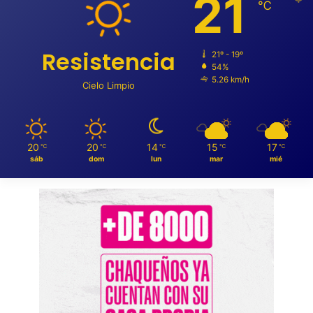
21
℃
Resistencia
21º - 19º
54%
5.26 km/h
Cielo Limpio
20
20
14
15
17
℃
℃
℃
℃
℃
sáb
dom
lun
mar
mié