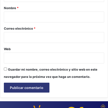
r
Nombre
*
i
o
*
Correo electrónico
*
Web
Guardar mi nombre, correo electrónico y sitio web en este
navegador para la próxima vez que haga un comentario.